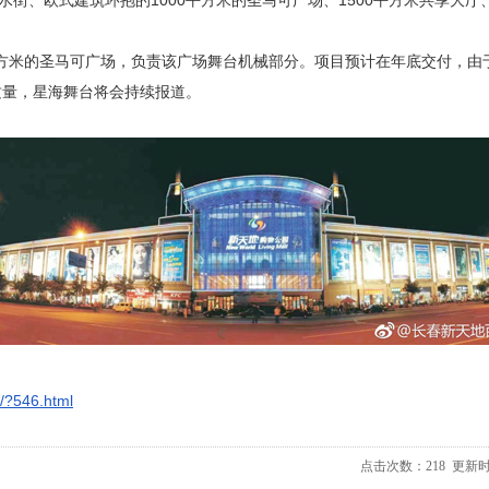
水街、欧式建筑环抱的1000平方米的圣马可广场、1500平方米共享大厅
平方米的圣马可广场，负责该广场舞台机械部分。项目预计在年底交付，由
质量，星海舞台将会持续报道。
t/?546.html
点击次数：
218
更新时间：