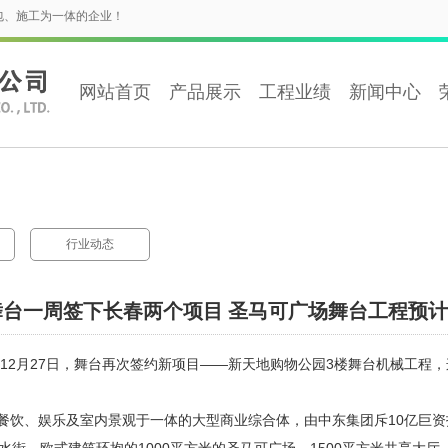
包、施工为一体的企业！
网站首页
产品展示
工程业绩
新闻中心
行业动态
舞台一周签下长春两个项目 圣马可广场舞台工程预
。12月27日，舞台再次签约新项目——新天地购物公园3楼舞台机械工程
饮、娱乐及室内景观于一体的大型商业综合体，由中东集团斥10亿巨资