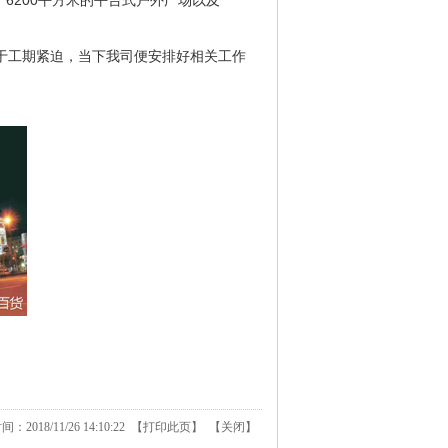
、6200平方米的平台式户外广场以及
于工期紧迫，当下我司便安排好相关工作
2018/11/26 14:10:22 【
打印此页
】 【
关闭
】